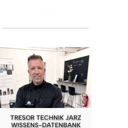
Jederzeit anrufen
069 46998918
oder
0151 40015077
TRESOR TECHNIK JARZ
WISSENS-DATENBANK