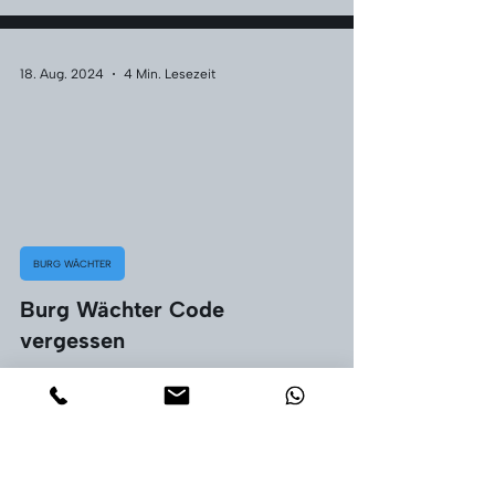
18. Aug. 2024
4 Min. Lesezeit
BURG WÄCHTER
Burg Wächter Code
vergessen
Tresor Technik Jarz
Inhaber Robert Jarz
Pfingstweidstraße 21
61381 Friedrichsdorf