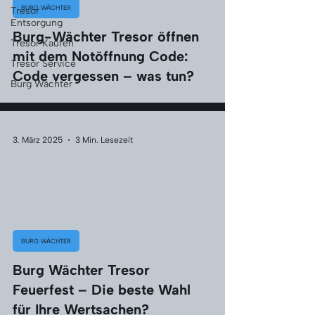
BURG WÄCHTER
Tresor
Entsorgung
Burg-Wächter Tresor öffnen
Tresor Kaufen
mit dem Notöffnung Code:
Tresor Service
Code vergessen – was tun?
Burg Wächter
3. März 2025
3 Min. Lesezeit
BURG WÄCHTER
Burg Wächter Tresor
Feuerfest – Die beste Wahl
für Ihre Wertsachen?