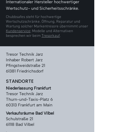
Γ
Internationaler Hersteller hochwertiger
Wertschutz- und Sicherheitsschränke.
Chubbsafes steht für hochwertige
Wertschutzschränke. Öffnung, Reparatur und
Wartung solcher Markentresore übernimmt unser
Kundenservice
; Modelle und Alternativen
besprechen wir beim
Tresorkauf
.
Tresor Technik Jarz
Inhaber Robert Jarz
Pfingstweidstraße 21
61381 Friedrichsdorf
STANDORTE
Niederlassung Frankfurt
Tresor Technik Jarz
Thurn-und-Taxis-Platz 6
60313 Frankfurt am Main
Verkaufsräume Bad Vilbel
Schulstraße 21
61118 Bad Vilbel