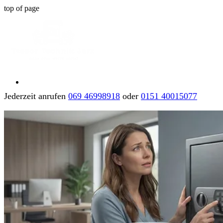
top of page
Jederzeit anrufen
069 46998918
oder
0151 40015077