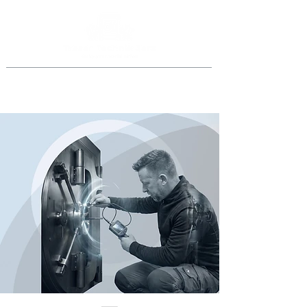
Jederzeit anrufen
069 46998918
oder
0151 40015077