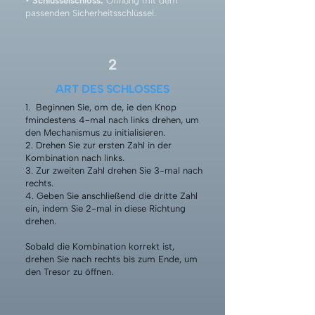
•
Schlüsselschloss:
Öffnung mit dem
passenden Sicherheitsschlüssel.
2
ART DES SCHLOSSES
1. Beginnen Sie, om de, ie den Knop
fmindestens 4-mal nach links drehen, um
den Mechanismus zu initialisieren.
2. Drehen Sie zur ersten Zahl in der
Kombination nach links.
3. Zur zweiten Zahl drehen Sie 3-mal nach
rechts.
4. Geben Sie anschließend die dritte Zahl
ein, indem Sie 2-mal in diese Richtung
drehen.
Sobald die Kombination korrekt ist,
drehen Sie nach rechts bis zum Ende, um
den Tresor zu öffnen.