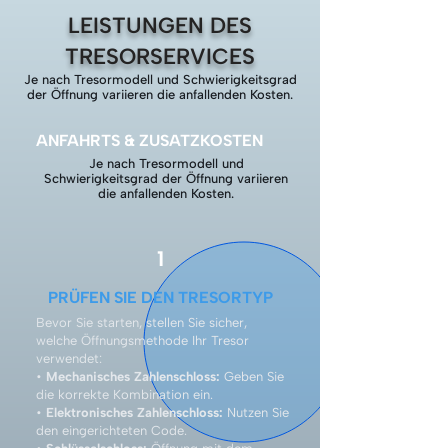
LEISTUNGEN DES
TRESORSERVICES
Je nach Tresormodell und Schwierigkeitsgrad
der Öffnung variieren die anfallenden Kosten.
ANFAHRTS & ZUSATZKOSTEN
Je nach Tresormodell und
Schwierigkeitsgrad der Öffnung variieren
die anfallenden Kosten.
1
PRÜFEN SIE DEN TRESORTYP
Bevor Sie starten, stellen Sie sicher,
welche Öffnungsmethode Ihr Tresor
verwendet:
•
Mechanisches Zahlenschloss:
Geben Sie
die korrekte Kombination ein.
•
Elektronisches Zahlenschloss:
Nutzen Sie
den eingerichteten Code.