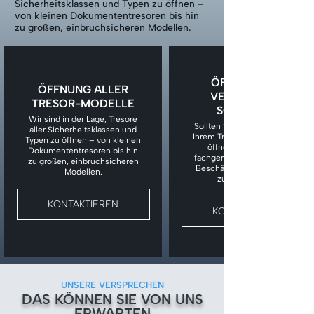
Sicherheitsklassen und Typen zu öffnen –
von kleinen Dokumententresoren bis hin
zu großen, einbruchsicheren Modellen.
ÖFFNUNG BEI
ÖFFNUNG ALLER
VERLORENEM
TRESOR-MODELLE
SCHLÜSSEL
Wir sind in der Lage, Tresore
Sollten Sie den Schlüssel zu
aller Sicherheitsklassen und
Ihrem Tresor verloren haben,
Typen zu öffnen – von kleinen
öffnen wir den Tresor
Dokumententresoren bis hin
fachgerecht, ohne unnötige
zu großen, einbruchsicheren
Beschädigungen am Tresor
Modellen.
zu verursachen.
KONTAKTIEREN
KONTAKTIEREN
UNSERE VERSPRECHEN
DAS KÖNNEN SIE VON UNS
ERWARTEN