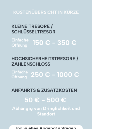
KOSTENÜBERSICHT IN KÜRZE
KLEINE TRESORE /
SCHLÜSSELTRESOR
Einfache
150 € - 350 €
Öffnung
HOCHSICHERHEITSTRESORE /
ZAHLENSCHLOSS
Einfache
250 € - 1000 €
Öffnung
ANFAHRTS & ZUSATZKOSTEN
50 € - 500 €
Abhängig von Dringlichkeit und
Standort
Indivuelles Angebot anfragen