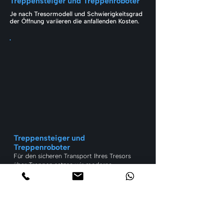
Treppensteiger und Treppenroboter
Je nach Tresormodell und Schwierigkeitsgrad
der Öffnung variieren die anfallenden Kosten.
Treppensteiger und
Treppenroboter
Für den sicheren Transport Ihres Tresors
über Treppen setzen wir moderne
Treppensteiger und Treppenroboter ein.
Diese Maschinen ermöglichen es uns, auch
schwere Tresore schonend und sicher zu
transportieren. So wird der Transport
schwerer Lasten zum Kinderspiel und Sie
können sicher sein, dass Ihr Tresor