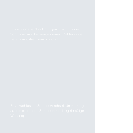
Professionelle Notöffnungen — auch ohne
Schlüssel und bei vergessenem Zahlencode.
Zerstörungsfrei wenn möglich.
Ersatzschlüssel, Schlosswechsel, Umrüstung
auf elektronische Schlösser und regelmäßige
Wartung.