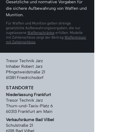
Γ
Gesetzliche und normative Vorgaben für
die sichere Aufbewahrung von Waffen und
Munition.
Für Waffen und Munition gelten strenge
gesetzliche Aufbewahrungsvorgaben, die nur
zugelassene
Waffenschränke
erfüllen. Modelle
mit Zahlenschloss zeigt der Beitrag
Waffentresor
mit Zahlenschloss
.
Tresor Technik Jarz
Inhaber Robert Jarz
Pfingstweidstraße 21
61381 Friedrichsdorf
STANDORTE
Niederlassung Frankfurt
Tresor Technik Jarz
Thurn-und-Taxis-Platz 6
60313 Frankfurt am Main
Verkaufsräume Bad Vilbel
Schulstraße 21
61118 Bad Vilbel