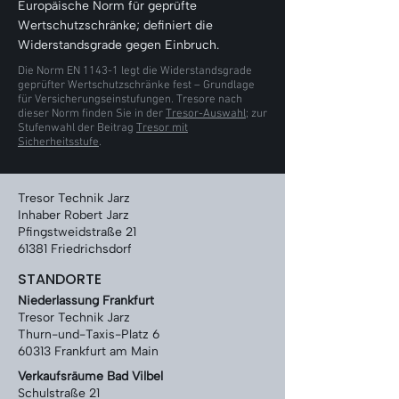
Γ
Europäische Norm für geprüfte
Wertschutzschränke; definiert die
Widerstandsgrade gegen Einbruch.
Die Norm EN 1143-1 legt die Widerstandsgrade
geprüfter Wertschutzschränke fest – Grundlage
für Versicherungseinstufungen. Tresore nach
dieser Norm finden Sie in der
Tresor-Auswahl
; zur
Stufenwahl der Beitrag
Tresor mit
Sicherheitsstufe
.
Tresor Technik Jarz
Inhaber Robert Jarz
Pfingstweidstraße 21
61381 Friedrichsdorf
STANDORTE
Niederlassung Frankfurt
Tresor Technik Jarz
Thurn-und-Taxis-Platz 6
60313 Frankfurt am Main
Verkaufsräume Bad Vilbel
Schulstraße 21