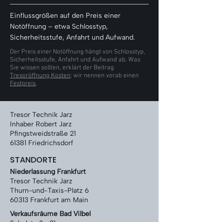
Γ
Einflussgrößen auf den Preis einer
Notöffnung – etwa Schlosstyp,
Sicherheitsstufe, Anfahrt und Aufwand.
Der Preis einer Notöffnung hängt von Schlosstyp,
Sicherheitsstufe, Anfahrt und Aufwand ab. Was
Sie wissen sollten, erklärt der Beitrag
Tresoröffnung Kosten
; wir nennen vorab einen
Festpreis
.
Tresor Technik Jarz
Inhaber Robert Jarz
Pfingstweidstraße 21
61381 Friedrichsdorf
STANDORTE
Niederlassung Frankfurt
Tresor Technik Jarz
Thurn-und-Taxis-Platz 6
60313 Frankfurt am Main
Verkaufsräume Bad Vilbel