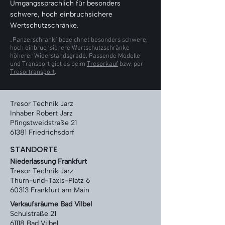
Γ
Umgangssprachlich für besonders
schwere, hoch einbruchsichere
Wertschutzschränke.
„Panzerschrank" bezeichnet besonders schwere,
hoch einbruchsichere Wertschutzschränke
höherer Widerstandsgrade. Passende Modelle
und Transport gibt es beim
Tresorkauf
bzw. per
Tresortransport
.
Tresor Technik Jarz
Inhaber Robert Jarz
Pfingstweidstraße 21
61381 Friedrichsdorf
STANDORTE
Niederlassung Frankfurt
Tresor Technik Jarz
Thurn-und-Taxis-Platz 6
60313 Frankfurt am Main
Verkaufsräume Bad Vilbel
Schulstraße 21
61118 Bad Vilbel