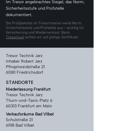
Γ
Im Tresor angebrachtes Siegel, das Norm,
Sicherheitsstufe und Prüfstelle
dokumentiert.
Die Prüfplakette im Tresorinneren weist Norm,
Sicherheitsstufe und Prüfstelle aus – wichtig für
Versicherung und Wiederverkauf. Beim
Tresorkauf
achten wir auf gültige Zertifikate.
Tresor Technik Jarz
Inhaber Robert Jarz
Pfingstweidstraße 21
61381 Friedrichsdorf
STANDORTE
Niederlassung Frankfurt
Tresor Technik Jarz
Thurn-und-Taxis-Platz 6
60313 Frankfurt am Main
Verkaufsräume Bad Vilbel
Schulstraße 21
61118 Bad Vilbel