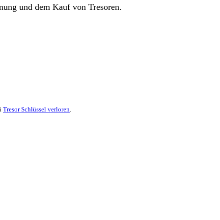
Γ
Γ
ffnung und dem Kauf von Tresoren.
i
Tresor Schlüssel verloren
.