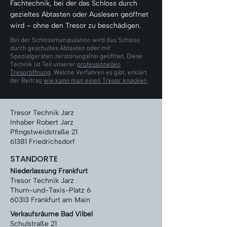
Γ
Fachtechnik, bei der das Schloss durch
gezieltes Abtasten oder Auslesen geöffnet
wird – ohne den Tresor zu beschädigen.
Bei der Schlossmanipulation wird das Schloss
durch geschultes Abtasten oder mit
Spezialgeräten zerstörungsfrei geöffnet. Diese
Technik ist Teil unserer
professionellen
Tresoröffnung
. Welche Verfahren es gibt, erklärt
der Beitrag
wie kann man einen Tresor knacken
.
Tresor Technik Jarz
Inhaber Robert Jarz
Pfingstweidstraße 21
61381 Friedrichsdorf
STANDORTE
Niederlassung Frankfurt
Tresor Technik Jarz
Thurn-und-Taxis-Platz 6
60313 Frankfurt am Main
Verkaufsräume Bad Vilbel
Schulstraße 21