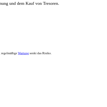
Γ
Γ
ffnung und dem Kauf von Tresoren.
; regelmäßige
Wartung
senkt das Risiko.