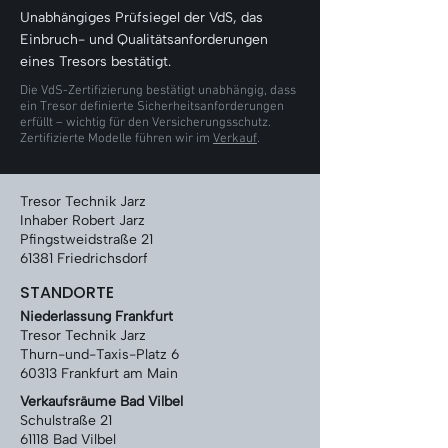
Unabhängiges Prüfsiegel der VdS, das
Einbruch- und Qualitätsanforderungen
eines Tresors bestätigt.
Die VdS-Zertifizierung bestätigt unabhängig, dass
ein Tresor definierte Sicherheitsanforderungen
erfüllt – wichtig für den Versicherungsschutz.
Zertifizierte Modelle führen wir im
Verkauf
.
Tresor Technik Jarz
Inhaber Robert Jarz
Pfingstweidstraße 21
61381 Friedrichsdorf
STANDORTE
Niederlassung Frankfurt
Tresor Technik Jarz
Thurn-und-Taxis-Platz 6
60313 Frankfurt am Main
Verkaufsräume Bad Vilbel
Schulstraße 21
61118 Bad Vilbel