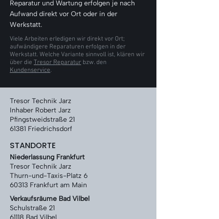
Γ
Reparatur und Wartung erfolgen je nach
Aufwand direkt vor Ort oder in der
Werkstatt.
Viele Arbeiten erledigen wir direkt vor Ort;
aufwändigere Reparaturen erfolgen in der
Werkstatt. Welche Variante sinnvoll ist, klären wir
über die
Tresor Reparatur
bzw. den
Kundenservice
.
Tresor Technik Jarz
Inhaber Robert Jarz
Pfingstweidstraße 21
61381 Friedrichsdorf
STANDORTE
Niederlassung Frankfurt
Tresor Technik Jarz
Thurn-und-Taxis-Platz 6
60313 Frankfurt am Main
Verkaufsräume Bad Vilbel
Schulstraße 21
61118 Bad Vilbel