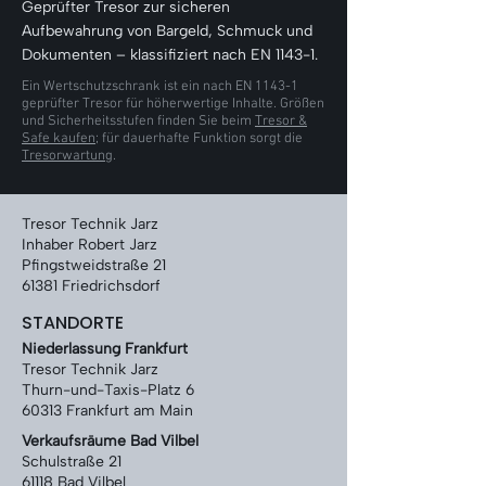
Γ
Geprüfter Tresor zur sicheren
Aufbewahrung von Bargeld, Schmuck und
Dokumenten – klassifiziert nach EN 1143-1.
Ein Wertschutzschrank ist ein nach EN 1143-1
geprüfter Tresor für höherwertige Inhalte. Größen
und Sicherheitsstufen finden Sie beim
Tresor &
Safe kaufen
; für dauerhafte Funktion sorgt die
Tresorwartung
.
Tresor Technik Jarz
Inhaber Robert Jarz
Pfingstweidstraße 21
61381 Friedrichsdorf
STANDORTE
Niederlassung Frankfurt
Tresor Technik Jarz
Thurn-und-Taxis-Platz 6
60313 Frankfurt am Main
Verkaufsräume Bad Vilbel
Schulstraße 21
61118 Bad Vilbel