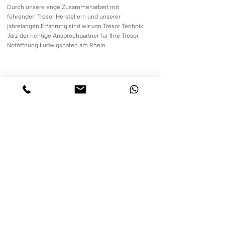
Durch unsere enge Zusammenarbeit mit
führenden Tresor Herstellern und unserer
jahrelangen Erfahrung sind wir von Tresor Technik
Jarz der richtige Ansprechpartner für Ihre Tresor
Notöffnung Ludwigshafen am Rhein.
Günstige und
transparente
Preise
Wir öffnen Ihren Tresor
zum günstigen Festpreis.
Bereits am Telefon
erhalten Sie eine