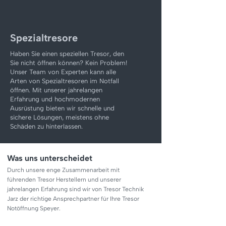
Spezialtresore
Haben Sie einen speziellen Tresor, den
Sie nicht öffnen können? Kein Problem!
Unser Team von Experten kann alle
Arten von Spezialtresoren im Notfall
öffnen. Mit unserer jahrelangen
Erfahrung und hochmodernen
Ausrüstung bieten wir schnelle und
sichere Lösungen, meistens ohne
Schäden zu hinterlassen.
Was uns unterscheidet
Durch unsere enge Zusammenarbeit mit
führenden Tresor Herstellern und unserer
jahrelangen Erfahrung sind wir von Tresor Technik
Jarz der richtige Ansprechpartner für Ihre Tresor
Notöffnung Speyer.