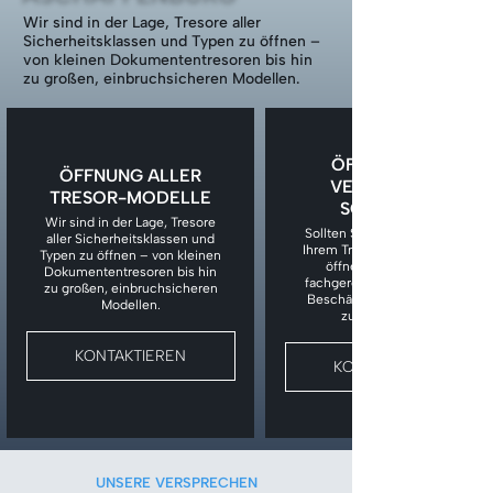
Wir sind in der Lage, Tresore aller
Sicherheitsklassen und Typen zu öffnen –
von kleinen Dokumententresoren bis hin
zu großen, einbruchsicheren Modellen.
ÖFFNUNG BEI
ÖFFNUNG ALLER
VERLORENEM
TRESOR-MODELLE
SCHLÜSSEL
Wir sind in der Lage, Tresore
Sollten Sie den Schlüssel zu
aller Sicherheitsklassen und
Ihrem Tresor verloren haben,
Typen zu öffnen – von kleinen
öffnen wir den Tresor
Dokumententresoren bis hin
fachgerecht, ohne unnötige
zu großen, einbruchsicheren
Beschädigungen am Tresor
Modellen.
zu verursachen.
KONTAKTIEREN
KONTAKTIEREN
UNSERE VERSPRECHEN