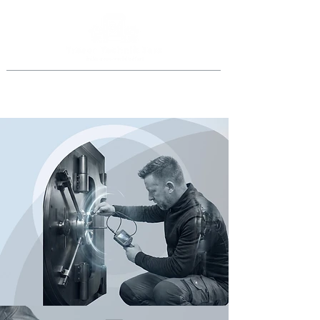
Jederzeit anrufen
069 46998918
oder
0151 40015077