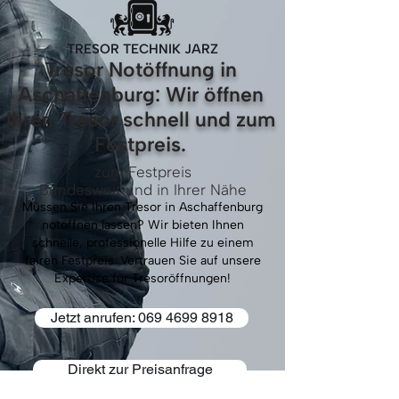
TRESOR TECHNIK JARZ
Tresor Notöffnung in
Aschaffenburg: Wir öffnen
Ihren Tresor schnell und zum
Festpreis.
zum Festpreis
Bundesweit und in Ihrer Nähe
Müssen Sie Ihren Tresor in Aschaffenburg
notöffnen lassen? Wir bieten Ihnen
schnelle, professionelle Hilfe zu einem
fairen Festpreis. Vertrauen Sie auf unsere
Expertise für Tresoröffnungen!
Jetzt anrufen: 069 4699 8918
Direkt zur Preisanfrage