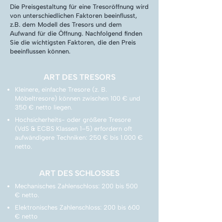
Die Preisgestaltung für eine Tresoröffnung wird
von unterschiedlichen Faktoren beeinflusst,
z.B. dem Modell des Tresors und dem
Aufwand für die Öffnung. Nachfolgend finden
Sie die wichtigsten Faktoren, die den Preis
beeinflussen können.
ART DES TRESORS
Kleinere, einfache Tresore (z. B.
Möbeltresore) können zwischen 100 € und
350 € netto liegen.
Hochsicherheits- oder größere Tresore
(VdS & ECBS Klassen 1–5) erfordern oft
aufwändigere Techniken: 250 € bis 1.000 €
netto.
ART DES SCHLOSSES
Mechanisches Zahlenschloss: 200 bis 500
€ netto.
Elektronisches Zahlenschloss: 200 bis 600
€ netto