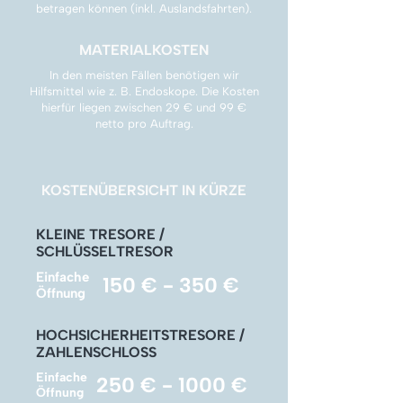
Γ
betragen können (inkl. Auslandsfahrten).
MATERIALKOSTEN
In den meisten Fällen benötigen wir
Hilfsmittel wie z. B. Endoskope. Die Kosten
hierfür liegen zwischen 29 € und 99 €
netto pro Auftrag.
KOSTENÜBERSICHT IN KÜRZE
KLEINE TRESORE /
SCHLÜSSELTRESOR
Einfache
150 € - 350 €
Öffnung
HOCHSICHERHEITSTRESORE /
ZAHLENSCHLOSS
Einfache
250 € - 1000 €
Öffnung