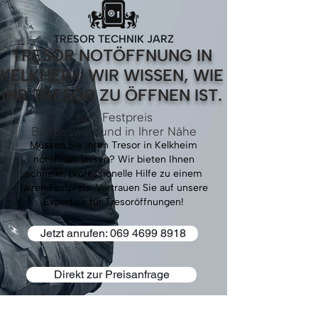
TRESOR TECHNIK JARZ
TRESOR NOTÖFFNUNG IN
KELKHEIM: WIR WISSEN, WIE
IHR TRESOR ZU ÖFFNEN IST.
zum Festpreis
Bundesweit und in Ihrer Nähe
Müssen Sie Ihren Tresor in Kelkheim
notöffnen lassen? Wir bieten Ihnen
schnelle, professionelle Hilfe zu einem
fairen Festpreis. Vertrauen Sie auf unsere
Expertise für Tresoröffnungen!
Jetzt anrufen: 069 4699 8918
Direkt zur Preisanfrage