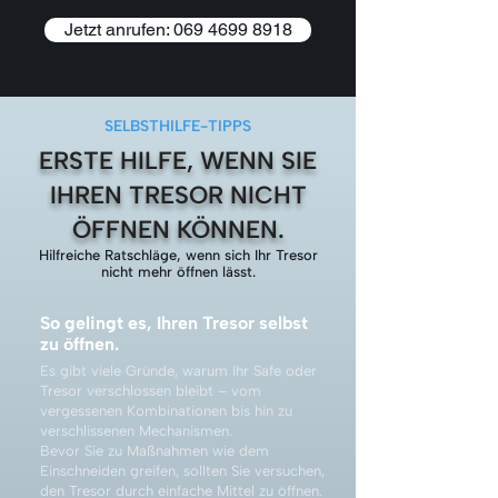
Jetzt anrufen: 069 4699 8918
SELBSTHILFE-TIPPS
ERSTE HILFE, WENN SIE
IHREN TRESOR NICHT
ÖFFNEN KÖNNEN.
Hilfreiche Ratschläge, wenn sich Ihr Tresor
nicht mehr öffnen lässt.
So gelingt es, Ihren Tresor selbst
zu öffnen.
Es gibt viele Gründe, warum Ihr Safe oder
Tresor verschlossen bleibt – vom
vergessenen Kombinationen bis hin zu
verschlissenen Mechanismen.
Bevor Sie zu Maßnahmen wie dem
Einschneiden greifen, sollten Sie versuchen,
den Tresor durch einfache Mittel zu öffnen.