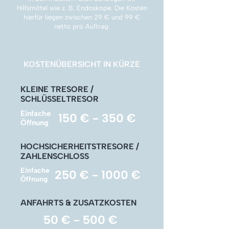
Γ
Hilfsmittel wie z. B. Endoskope. Die Kosten
hierfür liegen zwischen 29 € und 99 €
netto pro Auftrag.
KOSTENÜBERSICHT IN KÜRZE
KLEINE TRESORE /
SCHLÜSSELTRESOR
Einfache
150 € - 350 €
Öffnung
HOCHSICHERHEITSTRESORE /
ZAHLENSCHLOSS
Einfache
250 € - 1000 €
Öffnung
ANFAHRTS & ZUSATZKOSTEN
50 € - 500 €