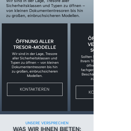
Wir sind in der Lage, Tresore aller
Sicherheitsklassen und Typen zu öffnen –
von kleinen Dokumententresoren bis hin
zu großen, einbruchsicheren Modellen.
ÖFFNUNG BEI
ÖFFNUNG ALLER
VERLORENEM
TRESOR-MODELLE
SCHLÜSSEL
Wir sind in der Lage, Tresore
Sollten Sie den Schlüssel zu
aller Sicherheitsklassen und
Ihrem Tresor verloren haben,
Typen zu öffnen – von kleinen
öffnen wir den Tresor
Dokumententresoren bis hin
fachgerecht, ohne unnötige
zu großen, einbruchsicheren
Beschädigungen am Tresor
Modellen.
zu verursachen.
KONTAKTIEREN
KONTAKTIEREN
UNSERE VERSPRECHEN
WAS WIR IHNEN BIETEN: