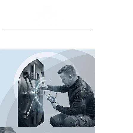
Jederzeit anrufen
069 46998918
oder
0151 40015077