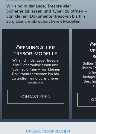
Wir sind in der Lage, Tresore aller
Sicherheitsklassen und Typen zu öffnen –
von kleinen Dokumententresoren bis hin
zu großen, einbruchsicheren Modellen.
ÖFFNUNG BEI
ÖFFNUNG ALLER
VERLORENEM
TRESOR-MODELLE
SCHLÜSSEL
Wir sind in der Lage, Tresore
Sollten Sie den Schlüssel zu
aller Sicherheitsklassen und
Ihrem Tresor verloren haben,
Typen zu öffnen – von kleinen
öffnen wir den Tresor
Dokumententresoren bis hin
fachgerecht, ohne unnötige
zu großen, einbruchsicheren
Beschädigungen am Tresor
Modellen.
zu verursachen.
KONTAKTIEREN
KONTAKTIEREN
UNSERE VERSPRECHEN