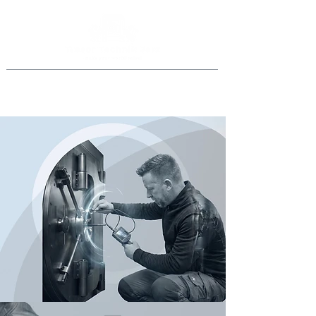
Jederzeit anrufen
069 46998918
oder
0151 40015077