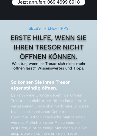
Jetzt anrufen: 069 4699 8918
SELBSTHILFE-TIPPS
ERSTE HILFE, WENN SIE
IHREN TRESOR NICHT
ÖFFNEN KÖNNEN.
Was tun, wenn Ihr Tresor sich nicht mehr
öffnen lässt? Wissenswertes und Tipps.
So können Sie Ihren Tresor
eigenständig öffnen.
Es kann viele Gründe geben, warum ein
Tresor sich nicht mehr öffnen lässt – vom
vergessenen Code über verlorene Schlüssel
bis hin zu technischen Defekten.
Bevor Sie jedoch drastische Maßnahmen
wie das Aufhebeln oder Aufschneiden
ergreifen, gibt es einige Methoden, die Sie
ausprobieren können, um den Tresor