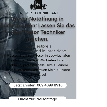
TRESOR TECHNIK JARZ
Tresor Notöffnung in
Ludwigshafen: Lassen Sie das
vom Tresor Techniker
machen.
zum Festpreis
Bundesweit und in Ihrer Nähe
Müssen Sie Ihren Tresor in Ludwigshafen
notöffnen lassen? Wir bieten Ihnen
schnelle, professionelle Hilfe zu einem
fairen Festpreis. Vertrauen Sie auf unsere
Expertise!
Jetzt anrufen: 069 4699 8918
Direkt zur Preisanfrage