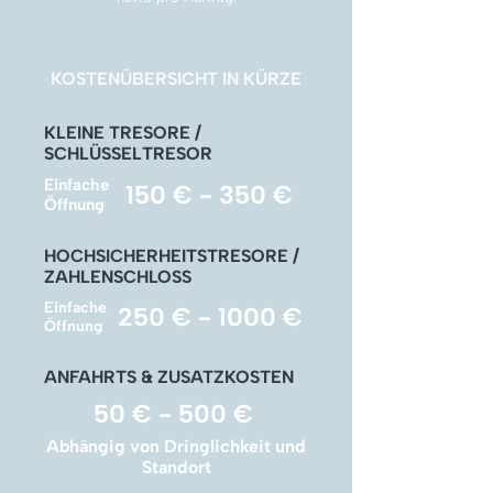
Γ
KOSTENÜBERSICHT IN KÜRZE
KLEINE TRESORE /
SCHLÜSSELTRESOR
Einfache
150 € - 350 €
Öffnung
HOCHSICHERHEITSTRESORE /
ZAHLENSCHLOSS
Einfache
250 € - 1000 €
Öffnung
ANFAHRTS & ZUSATZKOSTEN
50 € - 500 €
Abhängig von Dringlichkeit und
Standort