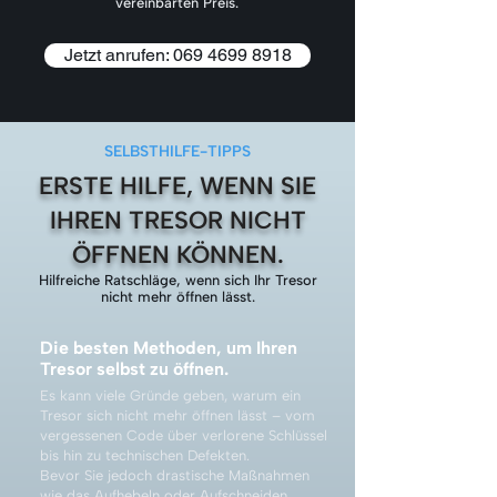
vereinbarten Preis.
Jetzt anrufen: 069 4699 8918
SELBSTHILFE-TIPPS
ERSTE HILFE, WENN SIE
IHREN TRESOR NICHT
ÖFFNEN KÖNNEN.
Hilfreiche Ratschläge, wenn sich Ihr Tresor
nicht mehr öffnen lässt.
Die besten Methoden, um Ihren
Tresor selbst zu öffnen.
Es kann viele Gründe geben, warum ein
Tresor sich nicht mehr öffnen lässt – vom
vergessenen Code über verlorene Schlüssel
bis hin zu technischen Defekten.
Bevor Sie jedoch drastische Maßnahmen
wie das Aufhebeln oder Aufschneiden