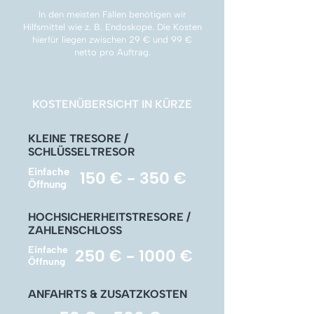
Γ
In den meisten Fällen benötigen wir
Hilfsmittel wie z. B. Endoskope. Die Kosten
hierfür liegen zwischen 29 € und 99 €
netto pro Auftrag.
KOSTENÜBERSICHT IN KÜRZE
KLEINE TRESORE /
SCHLÜSSELTRESOR
Einfache
150 € - 350 €
Öffnung
HOCHSICHERHEITSTRESORE /
ZAHLENSCHLOSS
Einfache
250 € - 1000 €
Öffnung
ANFAHRTS & ZUSATZKOSTEN