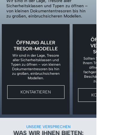
Wir sind in der Lage, Tresore aller
Sicherheitsklassen und Typen zu öffnen –
von kleinen Dokumententresoren bis hin
zu großen, einbruchsicheren Modellen.
ÖFFNUNG BEI
ÖFFNUNG ALLER
VERLORENEM
TRESOR-MODELLE
SCHLÜSSEL
Wir sind in der Lage, Tresore
Sollten Sie den Schlüssel zu
aller Sicherheitsklassen und
Ihrem Tresor verloren haben,
Typen zu öffnen – von kleinen
öffnen wir den Tresor
Dokumententresoren bis hin
fachgerecht, ohne unnötige
zu großen, einbruchsicheren
Beschädigungen am Tresor
Modellen.
zu verursachen.
KONTAKTIEREN
KONTAKTIEREN
UNSERE VERSPRECHEN
WAS WIR IHNEN BIETEN: