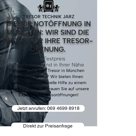
TRESOR TECHNIK JARZ
TRESOR NOTÖFFNUNG IN
MÜNCHEN: WIR SIND DIE
PROFIS FÜR IHRE TRESOR-
ÖFFNUNG.
zum Festpreis
Bundesweit und in Ihrer Nähe
Müssen Sie Ihren Tresor in München
notöffnen lassen? Wir bieten Ihnen
schnelle, professionelle Hilfe zu einem
fairen Festpreis. Vertrauen Sie auf unsere
Expertise für Tresoröffnungen!
Jetzt anrufen: 069 4699 8918
Direkt zur Preisanfrage