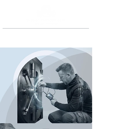
Jederzeit anrufen
069 46998918
oder
0151 40015077