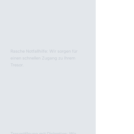
Rasche Notfallhilfe: Wir sorgen für
einen schnellen Zugang zu Ihrem
Tresor.
Tresoröffnung mit Diskretion: Wir