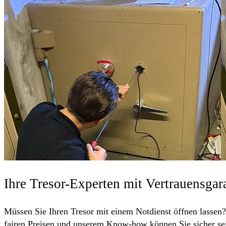
Ihre Tresor-Experten mit Vertrauensgar
Müssen Sie Ihren Tresor mit einem Notdienst öffnen lassen? 
fairen Preisen und unserem Know-how können Sie sicher sein,