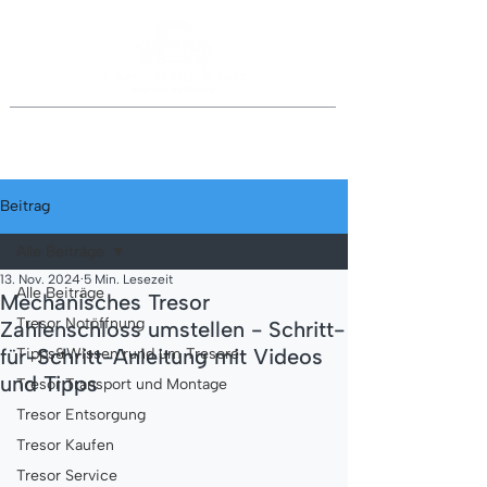
Jederzeit anrufen
069 46998918
oder
0151 40015077
Beitrag
Alle Beiträge
13. Nov. 2024
5 Min. Lesezeit
Alle Beiträge
Mechanisches Tresor
Tresor Notöffnung
Zahlenschloss umstellen - Schritt-
für-Schritt-Anleitung mit Videos
Tipps&Wissen rund um Tresore
und Tipps
Tresor Transport und Montage
Tresor Entsorgung
Tresor Kaufen
Tresor Service