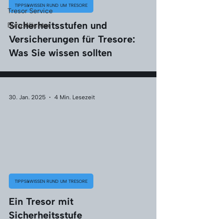
TIPPS&WISSEN RUND UM TRESORE
Tresor Service
Sicherheitsstufen und
Burg Wächter
Versicherungen für Tresore:
Was Sie wissen sollten
30. Jan. 2025
4 Min. Lesezeit
TIPPS&WISSEN RUND UM TRESORE
Ein Tresor mit
Sicherheitsstufe