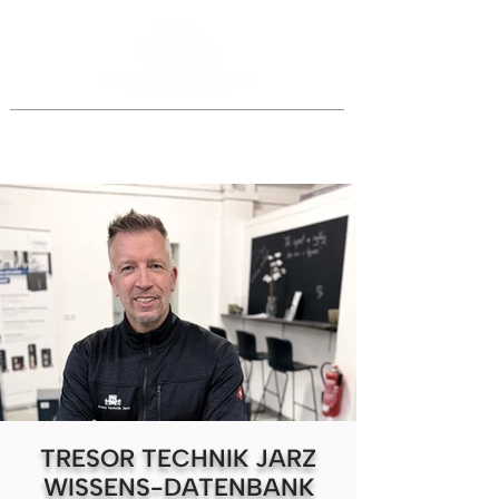
Jederzeit anrufen
069 46998918
oder
0151 40015077
TRESOR TECHNIK JARZ
WISSENS-DATENBANK