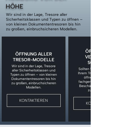
HÖHE
Wir sind in der Lage, Tresore aller
Sicherheitsklassen und Typen zu öffnen –
von kleinen Dokumententresoren bis hin
zu großen, einbruchsicheren Modellen.
ÖFFNUNG BEI
ÖFFNUNG ALLER
VERLORENEM
TRESOR-MODELLE
SCHLÜSSEL
Wir sind in der Lage, Tresore
Sollten Sie den Schlüssel zu
aller Sicherheitsklassen und
Ihrem Tresor verloren haben,
Typen zu öffnen – von kleinen
öffnen wir den Tresor
Dokumententresoren bis hin
fachgerecht, ohne unnötige
zu großen, einbruchsicheren
Beschädigungen am Tresor
Modellen.
zu verursachen.
KONTAKTIEREN
KONTAKTIEREN