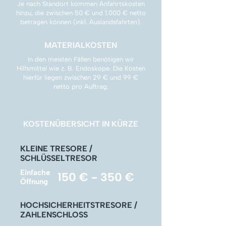
Γ
Je nach Standort kommen Anfahrtskosten
hinzu, die zwischen 50 € und 1.000 € netto
betragen können (inkl. Auslandsfahrten).
MATERIALKOSTEN
In den meisten Fällen benötigen wir
Hilfsmittel wie z. B. Endoskope. Die Kosten
hierfür liegen zwischen 29 € und 99 €
netto pro Auftrag.
KOSTENÜBERSICHT IN KÜRZE
KLEINE TRESORE /
SCHLÜSSELTRESOR
Einfache
150 € - 350 €
Öffnung
HOCHSICHERHEITSTRESORE /
ZAHLENSCHLOSS