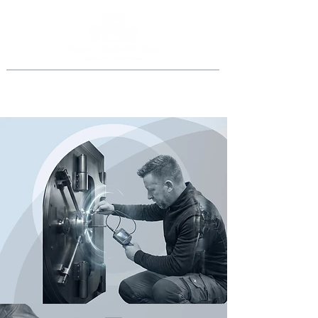
Jederzeit anrufen
069 46998918
oder
0151 40015077