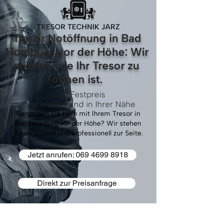
TRESOR TECHNIK JARZ
Tresor Notöffnung in Bad
Homburg vor der Höhe: Wir
wissen, wie Ihr Tresor zu
öffnen ist.
zum Festpreis
Bundesweit und in Ihrer Nähe
Benötigen Sie Hilfe mit Ihrem Tresor in
Bad Homburg vor der Höhe? Wir stehen
Ihnen schnell und professionell zur Seite.
Jetzt anrufen: 069 4699 8918
Direkt zur Preisanfrage