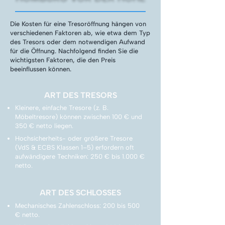
Die Kosten für eine Tresoröffnung hängen von
verschiedenen Faktoren ab, wie etwa dem Typ
des Tresors oder dem notwendigen Aufwand
für die Öffnung. Nachfolgend finden Sie die
wichtigsten Faktoren, die den Preis
beeinflussen können.
ART DES TRESORS
Kleinere, einfache Tresore (z. B.
Möbeltresore) können zwischen 100 € und
350 € netto liegen.
Hochsicherheits- oder größere Tresore
(VdS & ECBS Klassen 1–5) erfordern oft
aufwändigere Techniken: 250 € bis 1.000 €
netto.
ART DES SCHLOSSES
Mechanisches Zahlenschloss: 200 bis 500
€ netto.