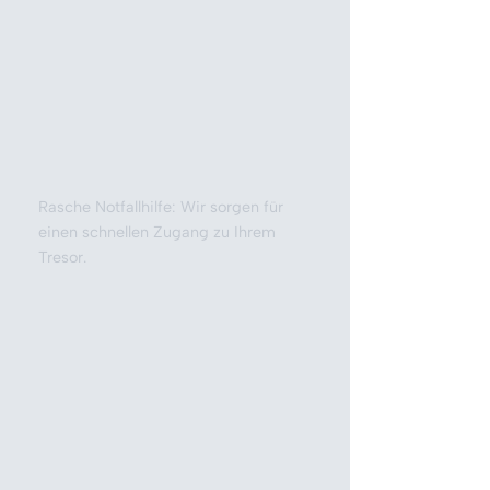
Rasche Notfallhilfe: Wir sorgen für
einen schnellen Zugang zu Ihrem
Tresor.