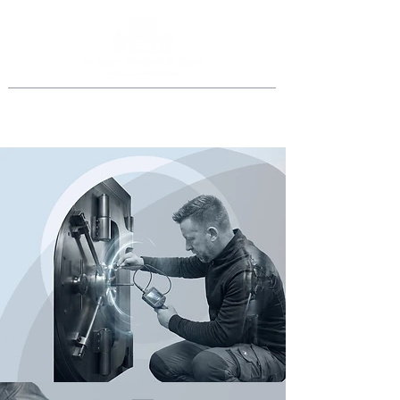
Jederzeit anrufen
069 46998918
oder
0151 40015077