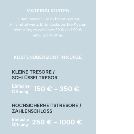
Γ
MATERIALKOSTEN
In den meisten Fällen benötigen wir
Hilfsmittel wie z. B. Endoskope. Die Kosten
hierfür liegen zwischen 29 € und 99 €
netto pro Auftrag.
KOSTENÜBERSICHT IN KÜRZE
KLEINE TRESORE /
SCHLÜSSELTRESOR
Einfache
150 € - 350 €
Öffnung
HOCHSICHERHEITSTRESORE /
ZAHLENSCHLOSS
Einfache
250 € - 1000 €
Öffnung