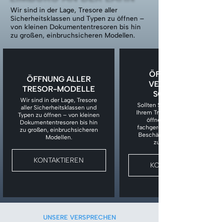
Wir sind in der Lage, Tresore aller
Sicherheitsklassen und Typen zu öffnen –
von kleinen Dokumententresoren bis hin
zu großen, einbruchsicheren Modellen.
ÖFFNUNG BEI
ÖFFNUNG ALLER
VERLORENEM
TRESOR-MODELLE
SCHLÜSSEL
Wir sind in der Lage, Tresore
Sollten Sie den Schlüssel zu
aller Sicherheitsklassen und
Ihrem Tresor verloren haben,
Typen zu öffnen – von kleinen
öffnen wir den Tresor
Dokumententresoren bis hin
fachgerecht, ohne unnötige
zu großen, einbruchsicheren
Beschädigungen am Tresor
Modellen.
zu verursachen.
KONTAKTIEREN
KONTAKTIEREN
UNSERE VERSPRECHEN