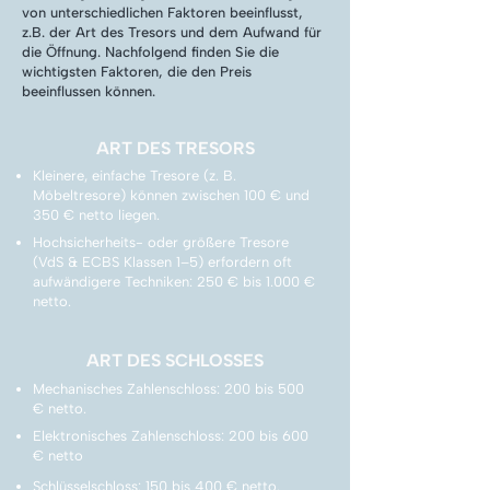
von unterschiedlichen Faktoren beeinflusst,
z.B. der Art des Tresors und dem Aufwand für
die Öffnung. Nachfolgend finden Sie die
wichtigsten Faktoren, die den Preis
beeinflussen können.
ART DES TRESORS
Kleinere, einfache Tresore (z. B.
Möbeltresore) können zwischen 100 € und
350 € netto liegen.
Hochsicherheits- oder größere Tresore
(VdS & ECBS Klassen 1–5) erfordern oft
aufwändigere Techniken: 250 € bis 1.000 €
netto.
ART DES SCHLOSSES
Mechanisches Zahlenschloss: 200 bis 500
€ netto.
Elektronisches Zahlenschloss: 200 bis 600
€ netto
Schlüsselschloss: 150 bis 400 € netto.