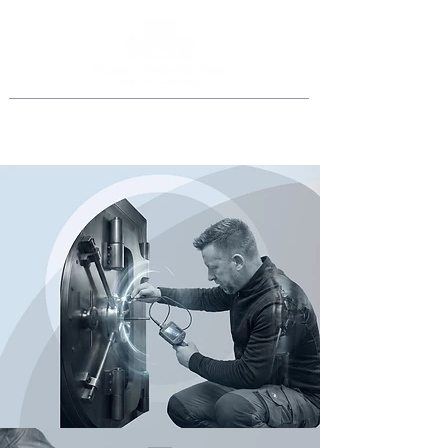
Jederzeit anrufen
069 46998918
oder
0151 40015077