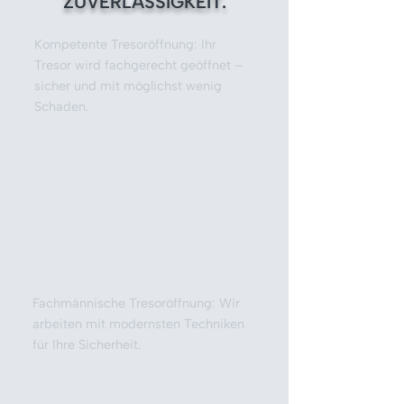
ZUVERLÄSSIGKEIT.
Kompetente Tresoröffnung: Ihr
Tresor wird fachgerecht geöffnet –
sicher und mit möglichst wenig
Schaden.
Fachmännische Tresoröffnung: Wir
arbeiten mit modernsten Techniken
für Ihre Sicherheit.