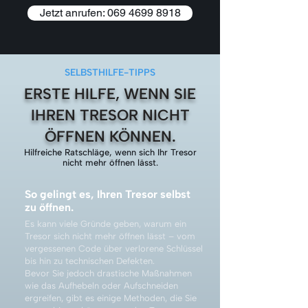
Jetzt anrufen: 069 4699 8918
SELBSTHILFE-TIPPS
ERSTE HILFE, WENN SIE
IHREN TRESOR NICHT
ÖFFNEN KÖNNEN.
Hilfreiche Ratschläge, wenn sich Ihr Tresor
nicht mehr öffnen lässt.
So gelingt es, Ihren Tresor selbst
zu öffnen.
Es kann viele Gründe geben, warum ein
Tresor sich nicht mehr öffnen lässt – vom
vergessenen Code über verlorene Schlüssel
bis hin zu technischen Defekten.
Bevor Sie jedoch drastische Maßnahmen
wie das Aufhebeln oder Aufschneiden
ergreifen, gibt es einige Methoden, die Sie