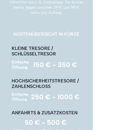
Γ
Hilfsmittel wie z. B. Endoskope. Die Kosten
hierfür liegen zwischen 29 € und 99 €
netto pro Auftrag.
KOSTENÜBERSICHT IN KÜRZE
KLEINE TRESORE /
SCHLÜSSELTRESOR
Einfache
150 € - 350 €
Öffnung
HOCHSICHERHEITSTRESORE /
ZAHLENSCHLOSS
Einfache
250 € - 1000 €
Öffnung
ANFAHRTS & ZUSATZKOSTEN
50 € - 500 €