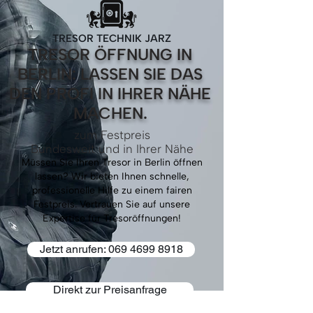
TRESOR TECHNIK JARZ
TRESOR ÖFFNUNG IN
BERLIN: LASSEN SIE DAS
DEN PROFI IN IHRER NÄHE
MACHEN.
zum Festpreis
Bundesweit und in Ihrer Nähe
Müssen Sie Ihren Tresor in Berlin öffnen
lassen? Wir bieten Ihnen schnelle,
professionelle Hilfe zu einem fairen
Festpreis. Vertrauen Sie auf unsere
Expertise für Tresoröffnungen!
Jetzt anrufen: 069 4699 8918
Direkt zur Preisanfrage