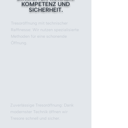
KOMPETENZ UND
SICHERHEIT.
Tresoröffnung mit technischer
Raffinesse: Wir nutzen spezialisierte
Methoden für eine schonende
Öffnung.
Zuverlässige Tresoröffnung: Dank
modernster Technik öffnen wir
Tresore schnell und sicher.