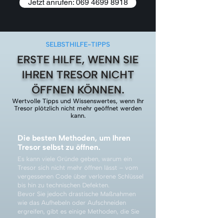
Jetzt anrufen: 069 4699 8918
SELBSTHILFE-TIPPS
ERSTE HILFE, WENN SIE
IHREN TRESOR NICHT
ÖFFNEN KÖNNEN.
Wertvolle Tipps und Wissenswertes, wenn Ihr
Tresor plötzlich nicht mehr geöffnet werden
kann.
Die besten Methoden, um Ihren
Tresor selbst zu öffnen.
Es kann viele Gründe geben, warum ein
Tresor sich nicht mehr öffnen lässt – vom
vergessenen Code über verlorene Schlüssel
bis hin zu technischen Defekten.
Bevor Sie jedoch drastische Maßnahmen
wie das Aufhebeln oder Aufschneiden
ergreifen, gibt es einige Methoden, die Sie