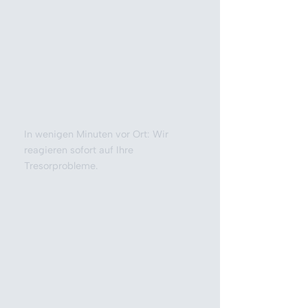
In wenigen Minuten vor Ort: Wir
reagieren sofort auf Ihre
Tresorprobleme.