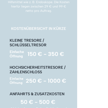
Γ
Hilfsmittel wie z. B. Endoskope. Die Kosten
hierfür liegen zwischen 29 € und 99 €
netto pro Auftrag.
KOSTENÜBERSICHT IN KÜRZE
KLEINE TRESORE /
SCHLÜSSELTRESOR
Einfache
150 € - 350 €
Öffnung
HOCHSICHERHEITSTRESORE /
ZAHLENSCHLOSS
Einfache
250 € - 1000 €
Öffnung
ANFAHRTS & ZUSATZKOSTEN
50 € - 500 €