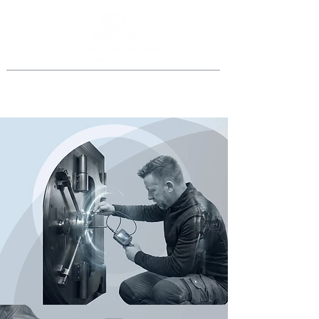
Jederzeit anrufen
069 46998918
oder
0151 40015077