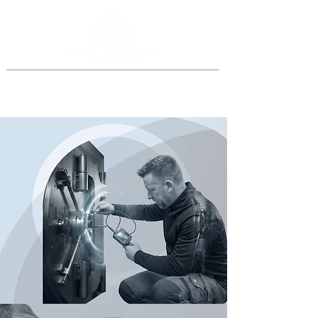
Jederzeit anrufen
069 46998918
oder
0151 40015077