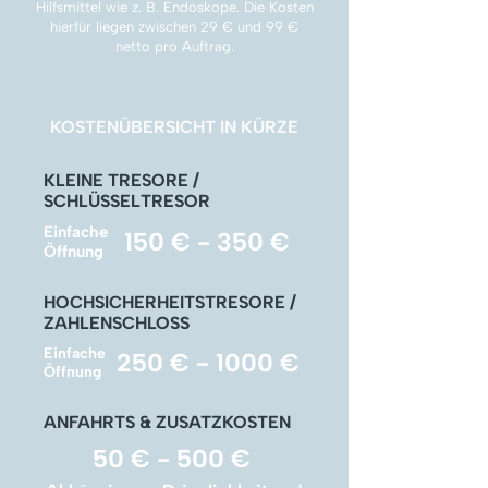
Γ
Hilfsmittel wie z. B. Endoskope. Die Kosten
hierfür liegen zwischen 29 € und 99 €
netto pro Auftrag.
KOSTENÜBERSICHT IN KÜRZE
KLEINE TRESORE /
SCHLÜSSELTRESOR
Einfache
150 € - 350 €
Öffnung
HOCHSICHERHEITSTRESORE /
ZAHLENSCHLOSS
Einfache
250 € - 1000 €
Öffnung
ANFAHRTS & ZUSATZKOSTEN
50 € - 500 €