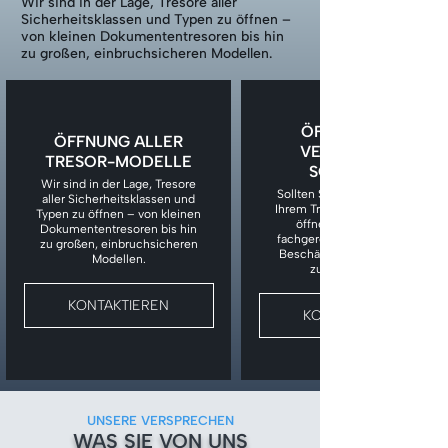
Wir sind in der Lage, Tresore aller
Sicherheitsklassen und Typen zu öffnen –
von kleinen Dokumententresoren bis hin
zu großen, einbruchsicheren Modellen.
ÖFFNUNG BEI
ÖFFNUNG ALLER
VERLORENEM
TRESOR-MODELLE
SCHLÜSSEL
Wir sind in der Lage, Tresore
Sollten Sie den Schlüssel zu
aller Sicherheitsklassen und
Ihrem Tresor verloren haben,
Typen zu öffnen – von kleinen
öffnen wir den Tresor
Dokumententresoren bis hin
fachgerecht, ohne unnötige
zu großen, einbruchsicheren
Beschädigungen am Tresor
Modellen.
zu verursachen.
KONTAKTIEREN
KONTAKTIEREN
UNSERE VERSPRECHEN
WAS SIE VON UNS