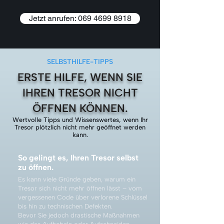
Jetzt anrufen: 069 4699 8918
SELBSTHILFE-TIPPS
ERSTE HILFE, WENN SIE
IHREN TRESOR NICHT
ÖFFNEN KÖNNEN.
Wertvolle Tipps und Wissenswertes, wenn Ihr
Tresor plötzlich nicht mehr geöffnet werden
kann.
So gelingt es, Ihren Tresor selbst
zu öffnen.
Es kann viele Gründe geben, warum ein
Tresor sich nicht mehr öffnen lässt – vom
vergessenen Code über verlorene Schlüssel
bis hin zu technischen Defekten.
Bevor Sie jedoch drastische Maßnahmen