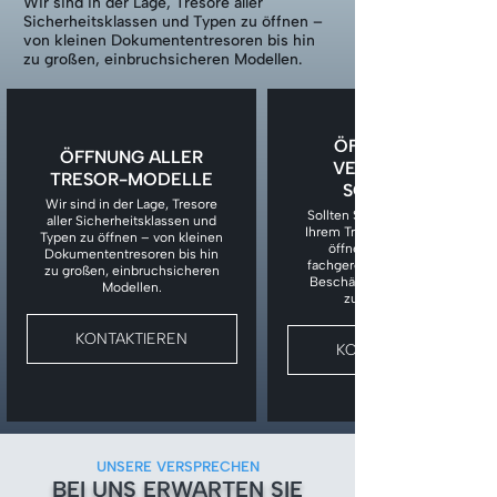
Wir sind in der Lage, Tresore aller
Sicherheitsklassen und Typen zu öffnen –
von kleinen Dokumententresoren bis hin
zu großen, einbruchsicheren Modellen.
ÖFFNUNG BEI
ÖFFNUNG ALLER
VERLORENEM
TRESOR-MODELLE
SCHLÜSSEL
Wir sind in der Lage, Tresore
Sollten Sie den Schlüssel zu
aller Sicherheitsklassen und
Ihrem Tresor verloren haben,
Typen zu öffnen – von kleinen
öffnen wir den Tresor
Dokumententresoren bis hin
fachgerecht, ohne unnötige
zu großen, einbruchsicheren
Beschädigungen am Tresor
Modellen.
zu verursachen.
KONTAKTIEREN
KONTAKTIEREN
UNSERE VERSPRECHEN
BEI UNS ERWARTEN SIE