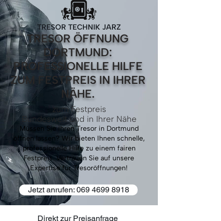
TRESOR TECHNIK JARZ
TRESOR ÖFFNUNG
DORTMUND:
PROFESSIONELLE HILFE
ZUM FESTPREIS IN IHRER
NÄHE.
zum Festpreis
Bundesweit und in Ihrer Nähe
Müssen Sie Ihren Tresor in Dortmund
öffnen lassen? Wir bieten Ihnen schnelle,
professionelle Hilfe zu einem fairen
Festpreis. Vertrauen Sie auf unsere
Expertise für Tresoröffnungen!
Jetzt anrufen: 069 4699 8918
Direkt zur Preisanfrage