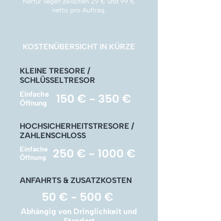
Γ
hierfür liegen zwischen 29 € und 99 €
netto pro Auftrag.
KOSTENÜBERSICHT IN KÜRZE
KLEINE TRESORE /
SCHLÜSSELTRESOR
Einfache
150 € - 350 €
Öffnung
HOCHSICHERHEITSTRESORE /
ZAHLENSCHLOSS
Einfache
250 € - 1000 €
Öffnung
ANFAHRTS & ZUSATZKOSTEN
50 € - 500 €
Abhängig von Dringlichkeit und
Standort