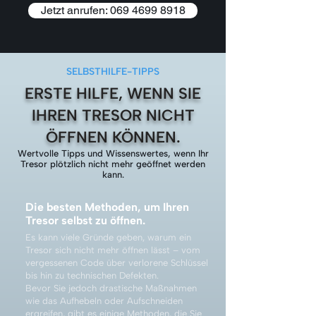
Jetzt anrufen: 069 4699 8918
SELBSTHILFE-TIPPS
ERSTE HILFE, WENN SIE
IHREN TRESOR NICHT
ÖFFNEN KÖNNEN.
Wertvolle Tipps und Wissenswertes, wenn Ihr
Tresor plötzlich nicht mehr geöffnet werden
kann.
Die besten Methoden, um Ihren
Tresor selbst zu öffnen.
Es kann viele Gründe geben, warum ein
Tresor sich nicht mehr öffnen lässt – vom
vergessenen Code über verlorene Schlüssel
bis hin zu technischen Defekten.
Bevor Sie jedoch drastische Maßnahmen
wie das Aufhebeln oder Aufschneiden
ergreifen, gibt es einige Methoden, die Sie