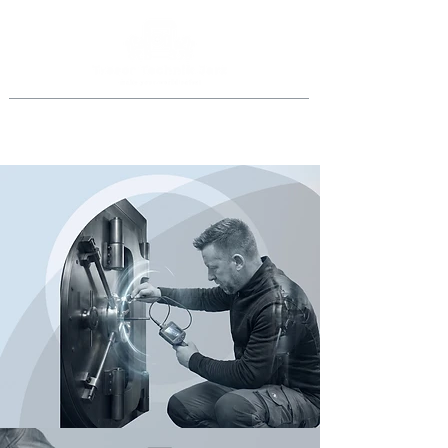
Jederzeit anrufen
069 46998918
oder
0151 40015077