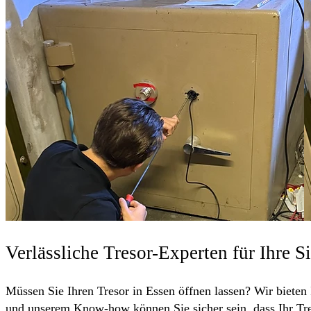
Verlässliche Tresor-Experten für Ihre S
Müssen Sie Ihren Tresor in Essen öffnen lassen? Wir bieten 
und unserem Know-how können Sie sicher sein, dass Ihr Tres