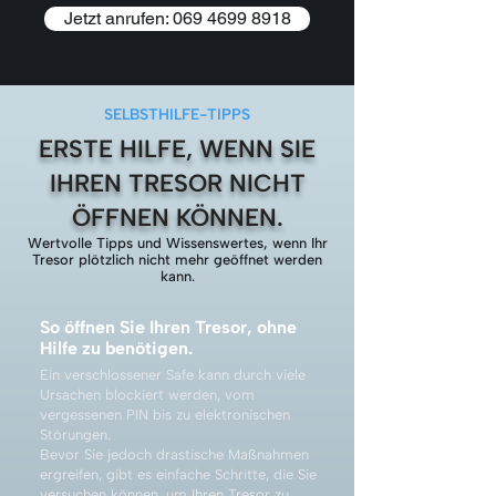
Jetzt anrufen: 069 4699 8918
SELBSTHILFE-TIPPS
ERSTE HILFE, WENN SIE
IHREN TRESOR NICHT
ÖFFNEN KÖNNEN.
Wertvolle Tipps und Wissenswertes, wenn Ihr
Tresor plötzlich nicht mehr geöffnet werden
kann.
So öffnen Sie Ihren Tresor, ohne
Hilfe zu benötigen.
Ein verschlossener Safe kann durch viele
Ursachen blockiert werden, vom
vergessenen PIN bis zu elektronischen
Störungen.
Bevor Sie jedoch drastische Maßnahmen
ergreifen, gibt es einfache Schritte, die Sie
versuchen können, um Ihren Tresor zu