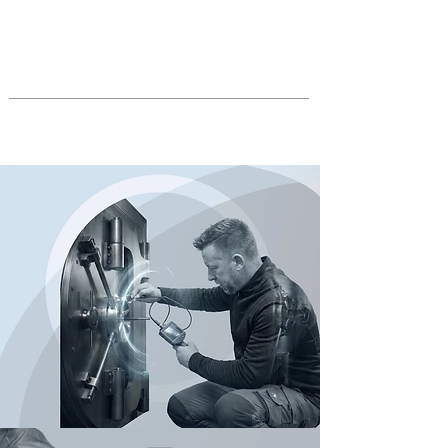
Jederzeit anrufen
069 46998918
oder
0151 40015077