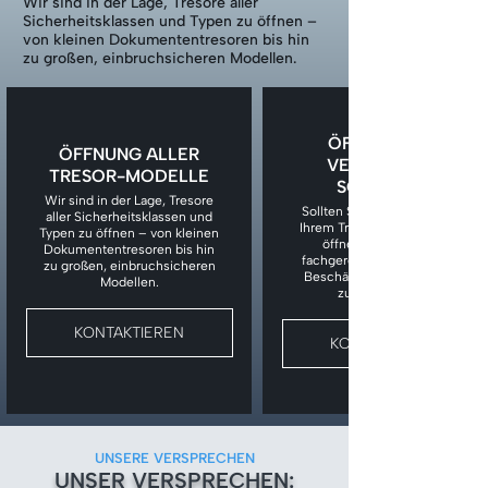
Wir sind in der Lage, Tresore aller
Sicherheitsklassen und Typen zu öffnen –
von kleinen Dokumententresoren bis hin
zu großen, einbruchsicheren Modellen.
ÖFFNUNG BEI
ÖFFNUNG ALLER
VERLORENEM
TRESOR-MODELLE
SCHLÜSSEL
Wir sind in der Lage, Tresore
Sollten Sie den Schlüssel zu
aller Sicherheitsklassen und
Ihrem Tresor verloren haben,
Typen zu öffnen – von kleinen
öffnen wir den Tresor
Dokumententresoren bis hin
fachgerecht, ohne unnötige
zu großen, einbruchsicheren
Beschädigungen am Tresor
Modellen.
zu verursachen.
KONTAKTIEREN
KONTAKTIEREN
UNSERE VERSPRECHEN
UNSER VERSPRECHEN: