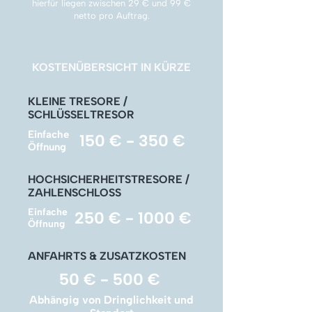
Γ
hierfür liegen zwischen 29 € und 99 €
netto pro Auftrag.
KOSTENÜBERSICHT IN KÜRZE
KLEINE TRESORE /
SCHLÜSSELTRESOR
Einfache
150 € - 350 €
Öffnung
HOCHSICHERHEITSTRESORE /
ZAHLENSCHLOSS
Einfache
250 € - 1000 €
Öffnung
ANFAHRTS & ZUSATZKOSTEN
50 € - 500 €
Abhängig von Dringlichkeit und