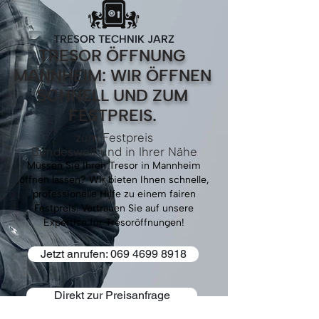
TRESOR TECHNIK JARZ
TRESOR ÖFFNUNG
MANNHEIM: WIR ÖFFNEN
SCHNELL UND ZUM
FESTPREIS.
zum Festpreis
Bundesweit und in Ihrer Nähe
Müssen Sie Ihren Tresor in Mannheim
öffnen lassen? Wir bieten Ihnen schnelle,
professionelle Hilfe zu einem fairen
Festpreis. Vertrauen Sie auf unsere
Expertise für Tresoröffnungen!
Jetzt anrufen: 069 4699 8918
Direkt zur Preisanfrage