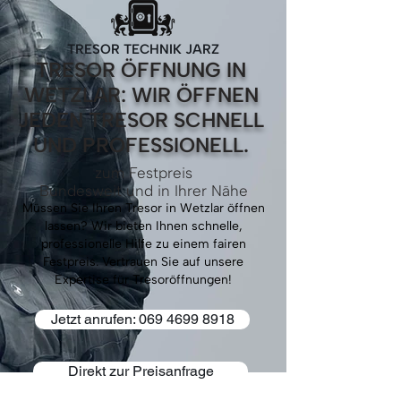
TRESOR TECHNIK JARZ
TRESOR ÖFFNUNG IN
WETZLAR: WIR ÖFFNEN
JEDEN TRESOR SCHNELL
UND PROFESSIONELL.
zum Festpreis
Bundesweit und in Ihrer Nähe
Müssen Sie Ihren Tresor in Wetzlar öffnen
lassen? Wir bieten Ihnen schnelle,
professionelle Hilfe zu einem fairen
Festpreis. Vertrauen Sie auf unsere
Expertise für Tresoröffnungen!
Jetzt anrufen: 069 4699 8918
Direkt zur Preisanfrage