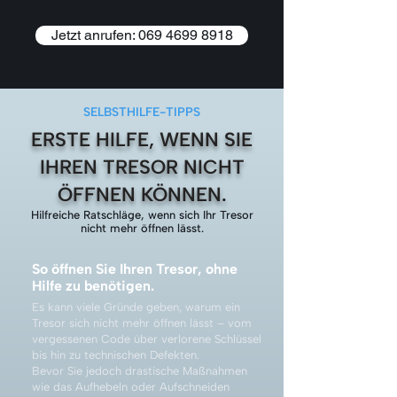
Jetzt anrufen: 069 4699 8918
SELBSTHILFE-TIPPS
ERSTE HILFE, WENN SIE
IHREN TRESOR NICHT
ÖFFNEN KÖNNEN.
Hilfreiche Ratschläge, wenn sich Ihr Tresor
nicht mehr öffnen lässt.
So öffnen Sie Ihren Tresor, ohne
Hilfe zu benötigen.
Es kann viele Gründe geben, warum ein
Tresor sich nicht mehr öffnen lässt – vom
vergessenen Code über verlorene Schlüssel
bis hin zu technischen Defekten.
Bevor Sie jedoch drastische Maßnahmen
wie das Aufhebeln oder Aufschneiden