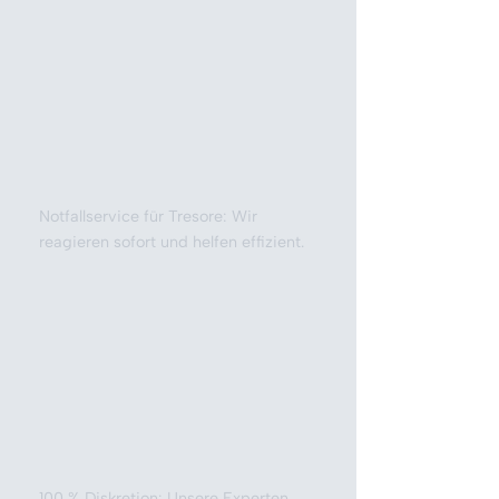
Notfallservice für Tresore: Wir
reagieren sofort und helfen effizient.
100 % Diskretion: Unsere Experten