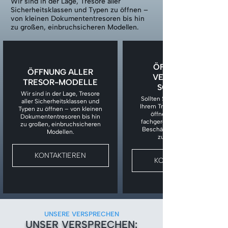
Wir sind in der Lage, Tresore aller
Sicherheitsklassen und Typen zu öffnen –
von kleinen Dokumententresoren bis hin
zu großen, einbruchsicheren Modellen.
ÖFFNUNG BEI
ÖFFNUNG ALLER
VERLORENEM
TRESOR-MODELLE
SCHLÜSSEL
Wir sind in der Lage, Tresore
Sollten Sie den Schlüssel zu
aller Sicherheitsklassen und
Ihrem Tresor verloren haben,
Typen zu öffnen – von kleinen
öffnen wir den Tresor
Dokumententresoren bis hin
fachgerecht, ohne unnötige
zu großen, einbruchsicheren
Beschädigungen am Tresor
Modellen.
zu verursachen.
KONTAKTIEREN
KONTAKTIEREN
UNSERE VERSPRECHEN
UNSER VERSPRECHEN: