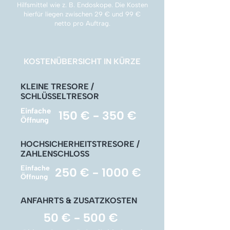
Γ
Hilfsmittel wie z. B. Endoskope. Die Kosten
hierfür liegen zwischen 29 € und 99 €
netto pro Auftrag.
KOSTENÜBERSICHT IN KÜRZE
KLEINE TRESORE /
SCHLÜSSELTRESOR
Einfache
150 € - 350 €
Öffnung
HOCHSICHERHEITSTRESORE /
ZAHLENSCHLOSS
Einfache
250 € - 1000 €
Öffnung
ANFAHRTS & ZUSATZKOSTEN
50 € - 500 €