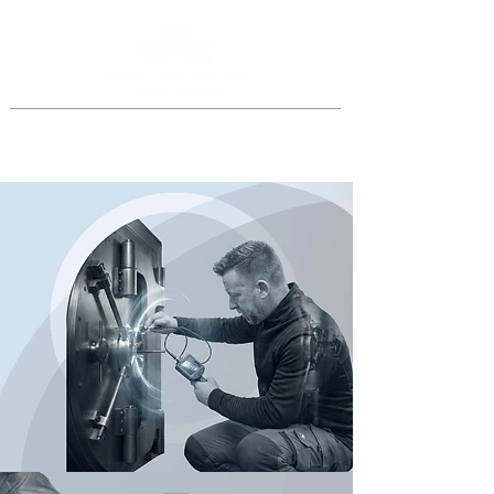
Jederzeit anrufen
069 46998918
oder
0151 40015077